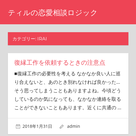
コ
ティルの恋愛相談ロジック
ン
テ
ま
た
ン
あ
カテゴリー: IRAI
ツ
の
へ
時
に
ス
戻
復縁工作を依頼するときの注意点
キ
り
■復縁工作の必要性を考える なかなか良い人に巡
ッ
た
り合えないと、あのとき別れなければ良かった…
い
プ
と
そう思ってしまうこともありますよね。今頃どう
思
しているのか気になっても、なかなか連絡を取る
い
ことができないこともあります。近くに共通の
…
ま
せ
ん
2018年1月31日
admin
か？