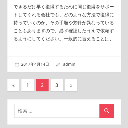
できるだけ早く復縁するために同じ復縁をサポー
トしてくれる会社でも、どのような方法で復縁に
持っていくのか、その手順や方針が異なっている
こともありますので、必ず確認したうえで依頼す
るようにしてください。一般的に言えることは、
…
2017年4月14日
admin
«
前
1
2
3
次
»
投
の
の
稿
記
記
事
事
ナ
ビ