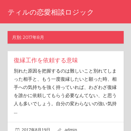
コ
ティルの恋愛相談ロジック
ン
テ
ま
た
ン
あ
月別: 2017年8月
ツ
の
へ
時
に
ス
戻
復縁工作を依頼する意味
キ
り
別れた原因を把握するのは難しいこと別れてしま
ッ
た
った相手と、もう一度復縁したいと願った時、相
い
プ
と
手への気持ちを強く持っていれば、わざわざ復縁
思
を誰かに依頼してもらう必要なんてない、と思う
い
人も多いでしょう。自分の変わらないの強い気持
ま
せ
…
ん
か？
2017年8月19日
admin