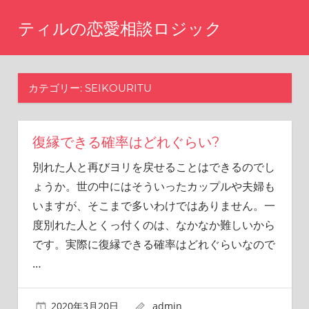
コ
ティルの恋愛相談ロジック
ン
テ
ま
た
ン
あ
カテゴリー: SEIKOURITU
ツ
の
へ
時
に
ス
戻
復縁できる確率はどれぐらい?
キ
り
別れた人と再びヨリを戻せることはできるのでし
ッ
た
ょうか。世の中にはそういったカップルや夫婦も
い
プ
と
いますが、そこまで多いわけではありません。一
思
度別れた人とくっ付くのは、なかなか難しいから
い
です。実際に復縁できる確率はどれぐらいなので
ま
せ
…
ん
か？
2020年3月20日
admin