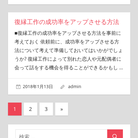
復縁工作の成功率をアップさせる方法
■復縁工作の成功率をアップさせる方法を事前に
考えておく 依頼前に、成功率をアップさせる方
法について考えて準備しておいてはいかがでしょ
うか? 復縁工作によって別れた恋人や元配偶者に
会って話をする機会を得ることができるかもし
…
2018年1月13日
admin
1
2
3
次
»
投
の
稿
記
事