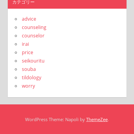
カテゴリー
advice
counseling
counselor
irai
price
seikouritu
souba
tildology
worry
WordPress Theme: Napoli by
ThemeZee
.