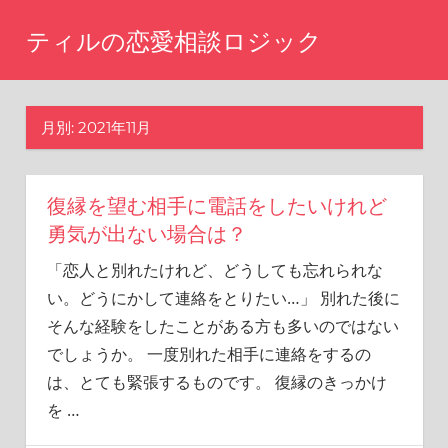
コ
ティルの恋愛相談ロジック
ン
テ
ま
た
ン
あ
月別: 2021年11月
ツ
の
へ
時
に
ス
戻
復縁を望む相手に電話をしたいけれど
キ
り
勇気が出ない場合は？
ッ
た
「恋人と別れたけれど、どうしても忘れられな
い
プ
と
い。どうにかして連絡をとりたい…」 別れた後に
思
そんな経験をしたことがある方も多いのではない
い
でしょうか。 一度別れた相手に連絡をするの
ま
せ
は、とても緊張するものです。 復縁のきっかけ
ん
を
…
か？