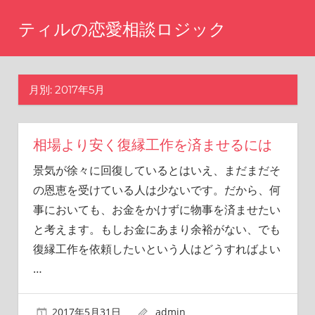
コ
ティルの恋愛相談ロジック
ン
テ
ま
た
ン
あ
月別: 2017年5月
ツ
の
へ
時
に
ス
戻
相場より安く復縁工作を済ませるには
キ
り
景気が徐々に回復しているとはいえ、まだまだそ
ッ
た
の恩恵を受けている人は少ないです。だから、何
い
プ
と
事においても、お金をかけずに物事を済ませたい
思
と考えます。もしお金にあまり余裕がない、でも
い
復縁工作を依頼したいという人はどうすればよい
ま
せ
…
ん
か？
2017年5月31日
admin