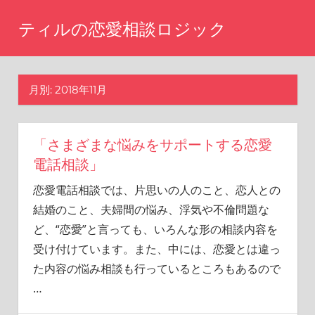
コ
ティルの恋愛相談ロジック
ン
テ
ま
た
ン
あ
月別: 2018年11月
ツ
の
へ
時
に
ス
戻
「さまざまな悩みをサポートする恋愛
キ
り
電話相談」
ッ
た
恋愛電話相談では、片思いの人のこと、恋人との
い
プ
と
結婚のこと、夫婦間の悩み、浮気や不倫問題な
思
ど、“恋愛”と言っても、いろんな形の相談内容を
い
受け付けています。また、中には、恋愛とは違っ
ま
せ
た内容の悩み相談も行っているところもあるので
ん
…
か？