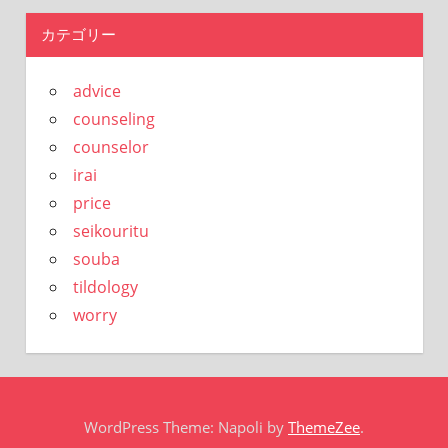
カテゴリー
advice
counseling
counselor
irai
price
seikouritu
souba
tildology
worry
WordPress Theme: Napoli by
ThemeZee
.