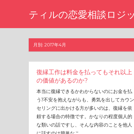
コ
ティルの恋愛相談ロジ
ン
テ
ま
ン
た
ツ
あ
月別: 2017年4月
の
へ
時
ス
に
キ
戻
復縁工作は料金を払ってもそれ以上
り
ッ
た
の価値があるのか?
プ
い
本当に復縁できるかわからないのにお金を払
と
思
う?不安を抱えながらも、勇気を出してカウ
い
セリングに出かける方が多いのは、復縁を依
ま
頼する場合の特徴です。かなりの程度個人的
せ
ん
な類いの話ですし、そんな内容のことを他人
か？
に話すのは簡単なこ
…