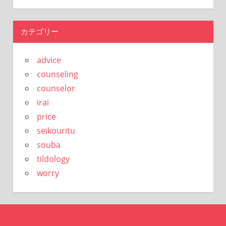
カテゴリー
advice
counseling
counselor
irai
price
seikouritu
souba
tildology
worry