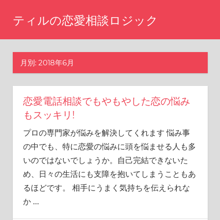
コ
ティルの恋愛相談ロジック
ン
テ
ま
た
ン
あ
月別: 2018年6月
ツ
の
へ
時
に
ス
戻
恋愛電話相談でもやもやした恋の悩み
キ
り
もスッキリ!
ッ
た
プロの専門家が悩みを解決してくれます 悩み事
い
プ
と
の中でも、特に恋愛の悩みに頭を悩ませる人も多
思
いのではないでしょうか。自己完結できないた
い
め、日々の生活にも支障を抱いてしまうこともあ
ま
せ
るほどです。 相手にうまく気持ちを伝えられな
ん
か
…
か？