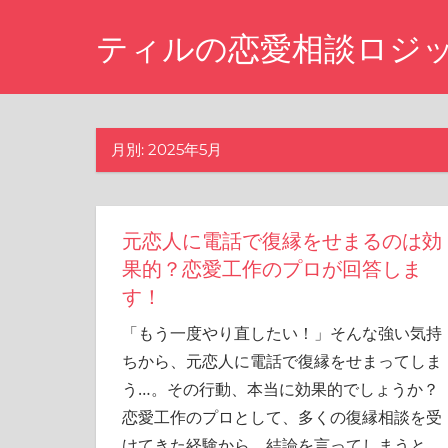
コ
ティルの恋愛相談ロジ
ン
テ
ま
ン
た
ツ
あ
月別: 2025年5月
の
へ
時
ス
に
キ
戻
元恋人に電話で復縁をせまるのは効
り
ッ
た
果的？恋愛工作のプロが回答しま
プ
い
す！
と
思
「もう一度やり直したい！」そんな強い気持
い
ちから、元恋人に電話で復縁をせまってしま
ま
う…。その行動、本当に効果的でしょうか？
せ
ん
恋愛工作のプロとして、多くの復縁相談を受
か？
けてきた経験から、結論を言ってしまうと、