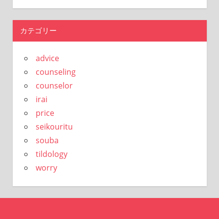
カテゴリー
advice
counseling
counselor
irai
price
seikouritu
souba
tildology
worry