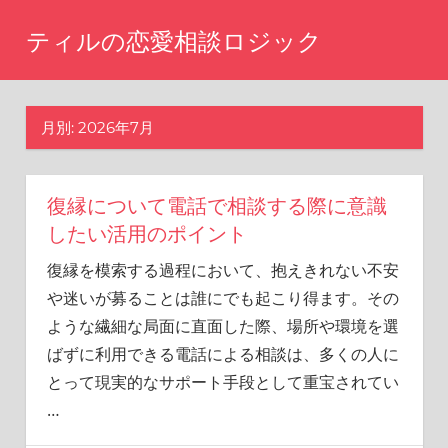
コ
ティルの恋愛相談ロジック
ン
テ
ま
た
ン
あ
月別: 2026年7月
ツ
の
へ
時
に
ス
戻
復縁について電話で相談する際に意識
キ
り
したい活用のポイント
ッ
た
復縁を模索する過程において、抱えきれない不安
い
プ
と
や迷いが募ることは誰にでも起こり得ます。その
思
ような繊細な局面に直面した際、場所や環境を選
い
ばずに利用できる電話による相談は、多くの人に
ま
せ
とって現実的なサポート手段として重宝されてい
ん
…
か？