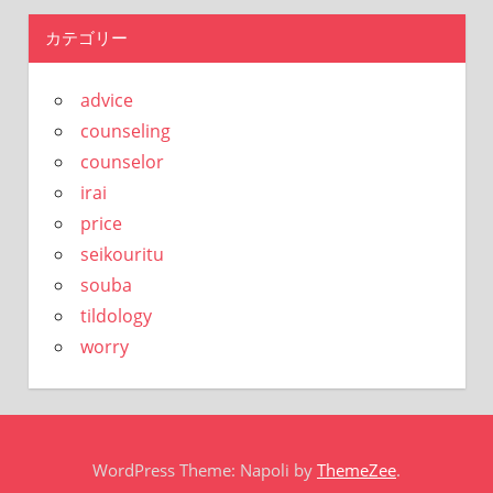
カテゴリー
advice
counseling
counselor
irai
price
seikouritu
souba
tildology
worry
WordPress Theme: Napoli by
ThemeZee
.