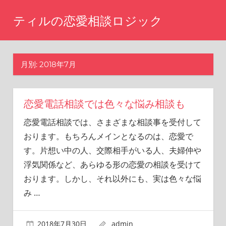
コ
ティルの恋愛相談ロジック
ン
テ
ま
た
ン
あ
月別: 2018年7月
ツ
の
へ
時
に
ス
戻
恋愛電話相談では色々な悩み相談も
キ
り
恋愛電話相談では、さまざまな相談事を受付して
ッ
た
おります。もちろんメインとなるのは、恋愛で
い
プ
と
す。片想い中の人、交際相手がいる人、夫婦仲や
思
浮気関係など、あらゆる形の恋愛の相談を受けて
い
おります。しかし、それ以外にも、実は色々な悩
ま
せ
み
…
ん
か？
2018年7月30日
admin