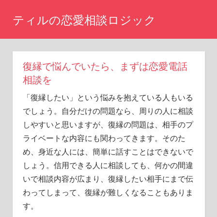
コ
ティルの恋愛相談ロジック
ン
テ
ま
た
ン
あ
ツ
復縁で悩んでいたら、まずは恋愛電話
の
へ
時
相談を
に
ス
「復縁したい」という悩みを抱えている人もいる
戻
キ
り
でしょう。自分だけの問題なら、周りの人に相談
ッ
た
しやすいと思いますが、復縁の問題は、相手のプ
い
プ
ライベートな内容にも関わってきます。そのた
と
め、身近な人には、簡単に話すことはできないで
思
い
しょう。信用できる人に相談しても、何かの間違
ま
いで相談内容が広まり、復縁したい相手にまで伝
せ
わってしまって、復縁が難しくなることもありま
ん
か？
す。