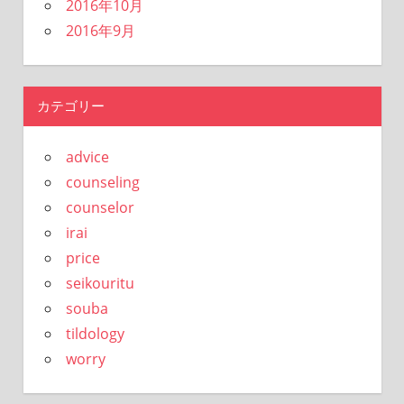
2016年10月
2016年9月
カテゴリー
advice
counseling
counselor
irai
price
seikouritu
souba
tildology
worry