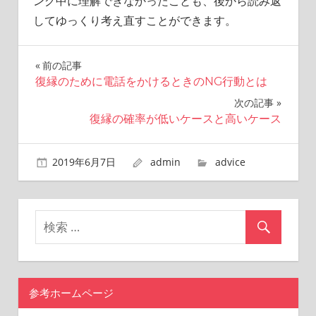
ング中に理解できなかったことも、後から読み返
してゆっくり考え直すことができます。
前の記事
投
復縁のために電話をかけるときのNG行動とは
次の記事
稿
復縁の確率が低いケースと高いケース
ナ
ビ
2019年6月7日
admin
advice
ゲ
ー
シ
ョ
参考ホームページ
ン