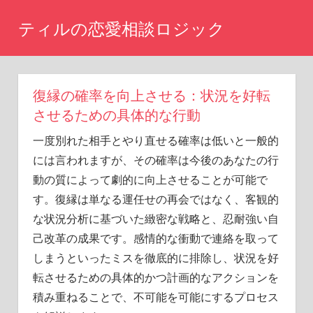
コ
ティルの恋愛相談ロジック
ン
テ
ま
た
ン
あ
ツ
復縁の確率を向上させる：状況を好転
の
へ
時
させるための具体的な行動
に
ス
一度別れた相手とやり直せる確率は低いと一般的
戻
キ
り
には言われますが、その確率は今後のあなたの行
ッ
た
動の質によって劇的に向上させることが可能で
い
プ
す。復縁は単なる運任せの再会ではなく、客観的
と
な状況分析に基づいた緻密な戦略と、忍耐強い自
思
い
己改革の成果です。感情的な衝動で連絡を取って
ま
しまうといったミスを徹底的に排除し、状況を好
せ
転させるための具体的かつ計画的なアクションを
ん
か？
積み重ねることで、不可能を可能にするプロセス