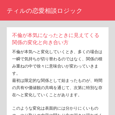
コ
ティルの恋愛相談ロジック
ン
テ
ま
た
ン
あ
ツ
不倫が本気になったときに見えてくる
の
へ
時
関係の変化と向き合い方
に
ス
不倫が本気へと変化していくとき、多くの場合は
戻
キ
り
一瞬で気持ちが切り替わるのではなく、関係の積
ッ
た
み重ねの中で徐々に意味合いが変わっていきま
い
プ
す。
と
最初は限定的な関係として始まったものが、時間
思
い
の共有や価値観の共鳴を通じて、次第に特別な存
ま
在へと変化していくことがあります。
せ
ん
このような変化は表面的には分かりにくいもの
か？