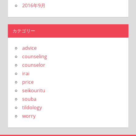
2016年9月
カテゴリー
advice
counseling
counselor
irai
price
seikouritu
souba
tildology
worry