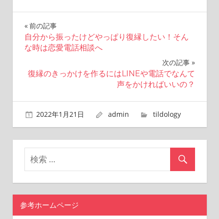
前の記事
投
自分から振ったけどやっぱり復縁したい！そん
な時は恋愛電話相談へ
稿
次の記事
ナ
復縁のきっかけを作るにはLINEや電話でなんて
声をかければいいの？
ビ
ゲ
2022年1月21日
admin
tildology
ー
シ
ョ
ン
参考ホームページ