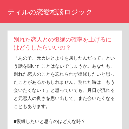
コ
ティルの恋愛相談ロジック
ン
テ
ま
た
ン
あ
ツ
別れた恋人との復縁の確率を上げるに
の
へ
時
はどうしたらいいの？
に
ス
「あの子、元カレとよりを戻したんだって」とい
戻
キ
り
う話を聞いたことはないでしょうか。あなたも、
ッ
た
別れた恋人のことを忘れられず復縁したいと思っ
い
プ
たことがあるかもしれません。別れた時は「もう
と
会いたくない！」と思っていても、月日が流れる
思
い
と元恋人の良さを思い出して、また会いたくなる
ま
こともあります。
せ
ん
■復縁したいと思うのはどんな時？
か？